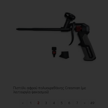
Πιστόλι αφρού πολυουρεθάνης Cresman (με
λειτουργία ψεκασμού)
<
1
2
3
4
5
6
7
>
49