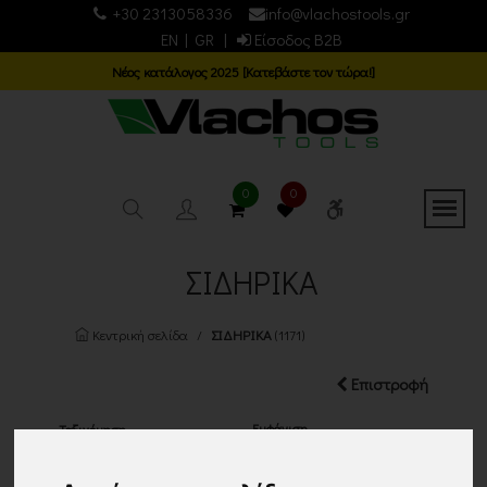
+30 2313058336
info@vlachostools.gr
EN
|
GR
|
Είσοδος B2B
Νέος κατάλογος 2025 [Κατεβάστε τον τώρα!]
0
0
ΣΙΔΗΡΙΚΑ
Κεντρική σελίδα
ΣΙΔΗΡΙΚΑ
(1171)
Επιστροφή
Εμφάνιση
Ταξινόμηση
24 ΠΡΟΙΟΝΤΑ
Τα νεότερα