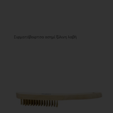
Συρματόβουρτσα ασημί ξύλινη λαβή