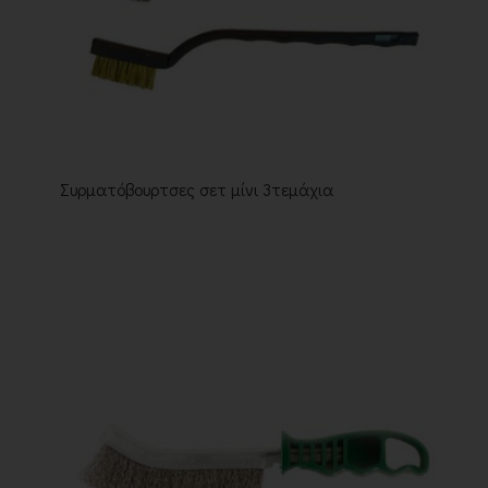
Συρματόβουρτσες σετ μίνι 3τεμάχια