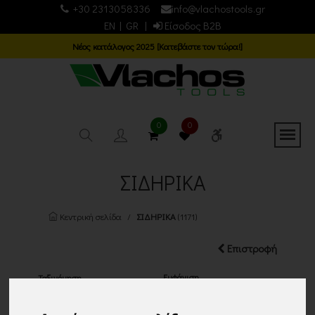
+30 2313058336
info@vlachostools.gr
EN
|
GR
|
Είσοδος B2B
Νέος κατάλογος 2025 [Κατεβάστε τον τώρα!]
0
0
ΣΙΔΗΡΙΚΑ
Κεντρική σελίδα
ΣΙΔΗΡΙΚΑ
(1171)
Επιστροφή
Εμφάνιση
Ταξινόμηση
24 ΠΡΟΙΟΝΤΑ
Τα νεότερα