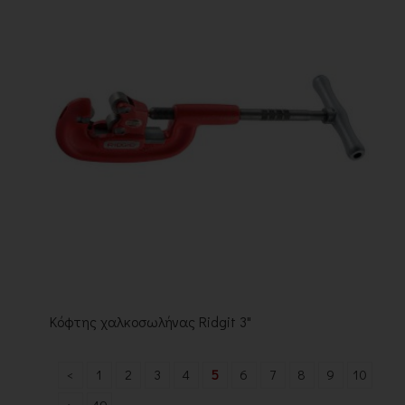
Κόφτης χαλκοσωλήνας Ridgit 3"
<
1
2
3
4
5
6
7
8
9
10