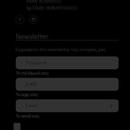
ΑΦΜ: 801997053
Αρ.ΓΕΜΗ: 167849104000
Newsletter
Εγγραφείτε στο newsletter της εταιρίας μας
Το τηλέφωνό σας
Το αφμ σας
Το email σας