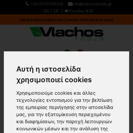
+30 2313058336
info@vlachostools.gr
EN
|
GR
|
Είσοδος B2B
Νέος κατάλογος 2025 [Κατεβάστε τον τώρα!]
0
0
Αυτή η ιστοσελίδα
χρησιμοποιεί cookies
Χρησιμοποιούμε cookies και άλλες
τεχνολογίες εντοπισμού για την βελτίωση
Λάστιχα
Α
της εμπειρίας περιήγησης στην ιστοσελίδα
μας, για την εξατομίκευση περιεχομένου
ποτίσματος
Β
και διαφημίσεων, την παροχή λειτουργιών
κοινωνικών μέσων και την ανάλυση της