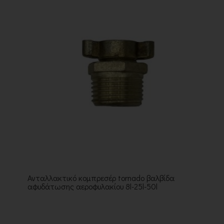
Ανταλλακτικό κομπρεσέρ tornado βαλβίδα
αφυδάτωσης αεροφυλακίου 8l-25l-50l