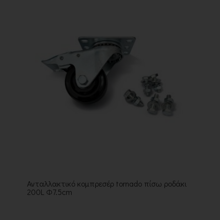
Ανταλλακτικό κομπρεσέρ tornado πίσω ροδάκι
200L Φ7.5cm