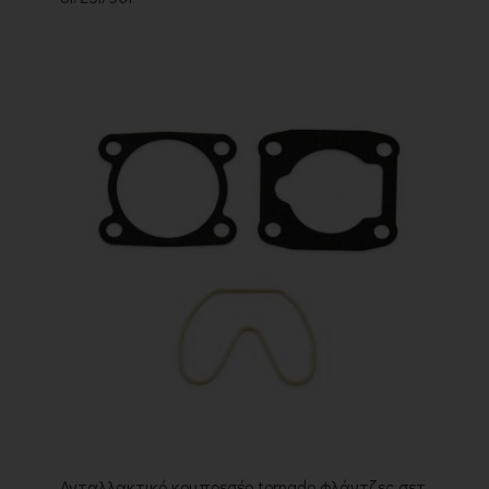
Ανταλλακτικό κομπρεσέρ tornado φλάντζες σετ