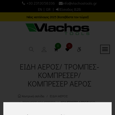
+30 2313058336
info@vlachostools.gr
EN
|
GR
|
Είσοδος B2B
Νέος κατάλογος 2025 [Κατεβάστε τον τώρα!]
0
0
ΕΙΔΗ ΑΕΡΟΣ/ ΤΡΟΜΠΕΣ-
ΚΟΜΠΡΕΣΕΡ/
ΚΟΜΠΡΕΣΕΡ ΑΕΡΟΣ
Κεντρική σελίδα
ΕΙΔΗ ΑΕΡΟΣ
ΤΡΟΜΠΕΣ-ΚΟΜΠΡΕΣΕΡ
ΚΟΜΠΡΕΣΕΡ ΑΕΡΟΣ
(127)
Επιστροφή