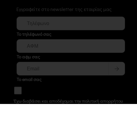
Εγγραφείτε στο newsletter της εταιρίας μας
Το τηλέφωνό σας
Το αφμ σας
Το email σας
Έχω διαβάσει και αποδέχομαι την πολιτική απορρήτου
© (2026) VLACHOSTOOLS.GR All Right Reserved.
Web