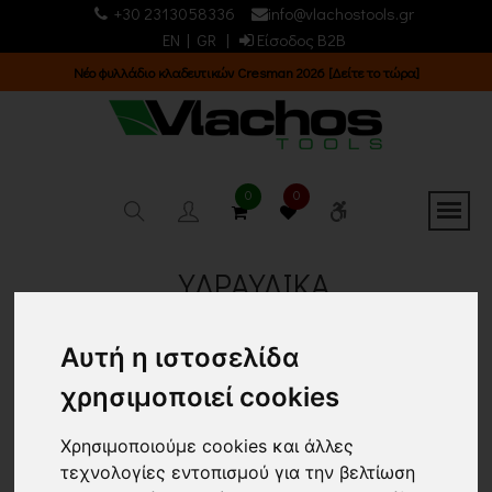
+30 2313058336
info@vlachostools.gr
EN
|
GR
|
Είσοδος B2B
Νέος κατάλογος 2025 [Κατεβάστε τον τώρα!]
0
0
ΥΔΡΑΥΛΙΚΑ
Κεντρική σελίδα
ΥΔΡΑΥΛΙΚΑ
(63)
Αυτή η ιστοσελίδα
Επιστροφή
χρησιμοποιεί cookies
Εμφάνιση
Ταξινόμηση
Χρησιμοποιούμε cookies και άλλες
τεχνολογίες εντοπισμού για την βελτίωση
24 ΠΡΟΙΟΝΤΑ
Τα νεότερα