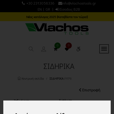
+30 2313058336
info@vlachostools.gr
EN
|
GR
|
Είσοδος B2B
Νέος κατάλογος 2025 [Κατεβάστε τον τώρα!]
0
0
ΣΙΔΗΡΙΚΑ
Κεντρική σελίδα
ΣΙΔΗΡΙΚΑ
(1171)
Επιστροφή
Εμφάνιση
Ταξινόμηση
24 ΠΡΟΙΟΝΤΑ
Τα νεότερα