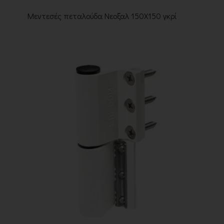
Μεντεσές πεταλούδα Νεοξαλ 150Χ150 γκρί