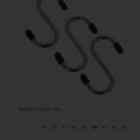
Τσιγκέλια κίνας σετ
1..
<
41
42
43
44
45
46
47
48
49
>