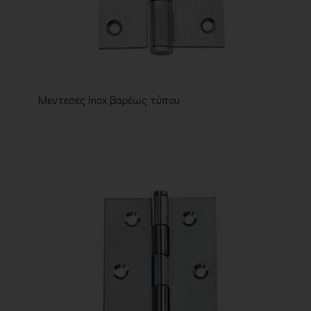
Μεντεσές inox βαρέως τύπου