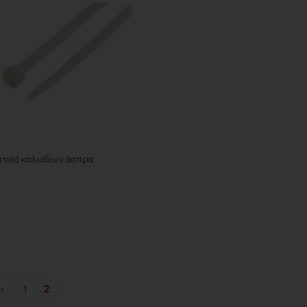
τικό καλωδίων άσπρα
<
1
2