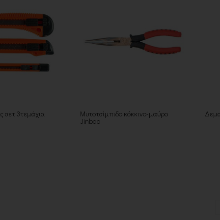
ς σετ 3τεμάχια
Μυτοτσίμπιδο κόκκινο-μαύρο
Δεμα
Jinbao