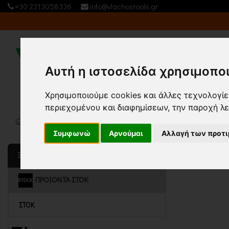
+30 2313058336
info@vlachostools.gr
Εταιρία
Αυτή η ιστοσελίδα χρησιμοποι
Χρησιμοποιούμε cookies και άλλες τεχνολογίες
περιεχομένου και διαφημίσεων, την παροχή λ
Κεντρική σελίδα
ΠΡΟΙΟΝΤΑ ΣΤΟΚ
(35)
Συμφωνώ
Αρνούμαι
Αλλαγή των προτ
Τ
Ταξινόμηση
ΚΑΤΗΓΟΡΙΕΣ
ΠΡΟΙΟΝΤΑ ΣΤΟΚ
ΣΤΟΚ