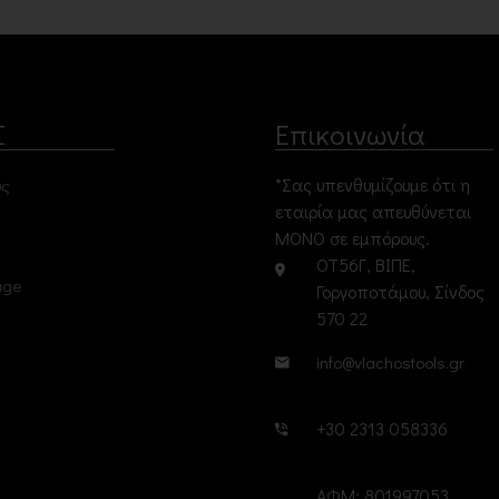
Σ
Επικοινωνία
*Σας υπενθυμίζουμε ότι η
υς
εταιρία μας απευθύνεται
ΜΟΝΟ σε εμπόρους.
ΟΤ56Γ, ΒΙΠΕ,
age
Γοργοποτάμου, Σίνδος
570 22
info@vlachostools.gr
+30 2313 058336
ΑΦΜ: 801997053