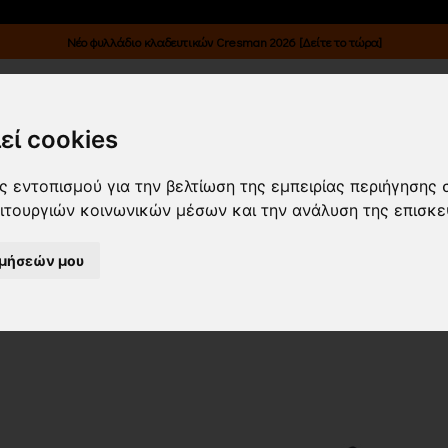
Νέο φυλλάδιο κλαδευτικών Cresman 2026 [Δείτε το τώρα]
Κατάλογοι
Επικοινωνία
Είσοδος B2B
εί cookies
ΠΡΟΙΟΝΤΑ ΣΤΟΚ
 εντοπισμού για την βελτίωση της εμπειρίας περιήγησης 
ειτουργιών κοινωνικών μέσων και την ανάλυση της επισκε
ιμήσεών μου
α νεότερα
Εμφάνιση
24 