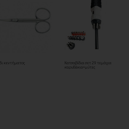
δι κεντήματος
Κατσαβίδια σετ 29 τεμάχια
καρυδάκια+μύτες