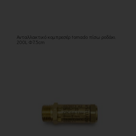
Ανταλλακτικό κομπρεσέρ tornado πίσω ροδάκι
200L Φ7.5cm