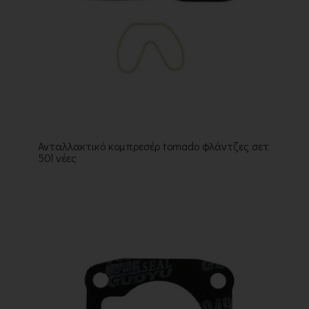
Ανταλλακτικό κομπρεσέρ tornado φλάντζες σετ
50l νέες