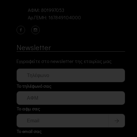
ΑΦΜ: 801997053
Αρ.ΓΕΜΗ: 167849104000
Newsletter
Εγγραφείτε στο newsletter της εταιρίας μας
Το τηλέφωνό σας
Το αφμ σας
Το email σας