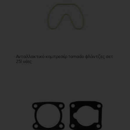
Ανταλλακτικό κομπρεσέρ tornado φλάντζες σετ
25l νέες