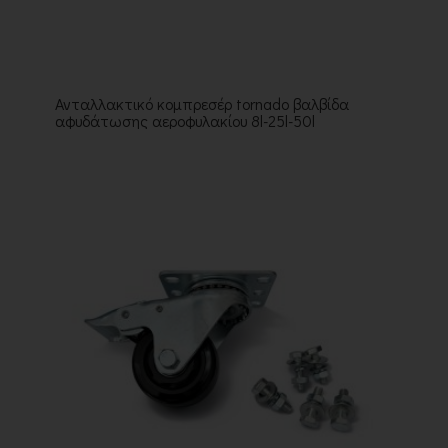
Ανταλλακτικό κομπρεσέρ tornado βαλβίδα
αφυδάτωσης αεροφυλακίου 8l-25l-50l