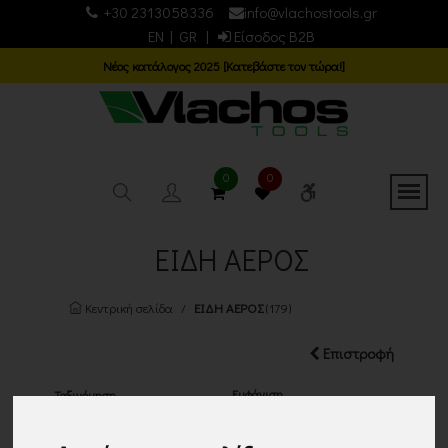
+30 2313058336
info@vlachostools.gr
EN
|
GR
|
Είσοδος B2B
Νέος κατάλογος 2025 [Κατεβάστε τον τώρα!]
0
0
ΕΙΔΗ ΑΕΡΟΣ
Κεντρική σελίδα
ΕΙΔΗ ΑΕΡΟΣ
(179)
Επιστροφή
Εμφάνιση
Ταξινόμηση
24 ΠΡΟΙΟΝΤΑ
Τα νεότερα