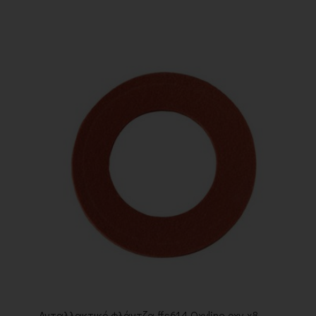
Ανταλλακτικό φλάντζα ffs614 Oxyline oxy-x8