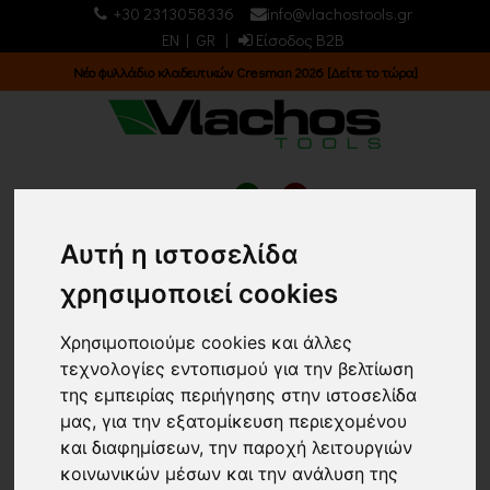
+30 2313058336
info@vlachostools.gr
EN
|
GR
|
Είσοδος B2B
Νέο φυλλάδιο κλαδευτικών Cresman 2026 [Δείτε το τώρα]
0
0
Αυτή η ιστοσελίδα
χρησιμοποιεί cookies
Κεντρική σελίδα
Χρησιμοποιούμε cookies και άλλες
Επιστροφή
τεχνολογίες εντοπισμού για την βελτίωση
της εμπειρίας περιήγησης στην ιστοσελίδα
Εμφάνιση
Ταξινόμηση
μας, για την εξατομίκευση περιεχομένου
24 ΠΡΟΙΟΝΤΑ
Τα νεότερα
και διαφημίσεων, την παροχή λειτουργιών
κοινωνικών μέσων και την ανάλυση της