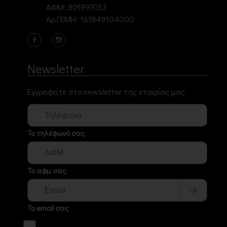
ΑΦΜ: 801997053
Αρ.ΓΕΜΗ: 167849104000
Newsletter
Εγγραφείτε στο newsletter της εταιρίας μας
Το τηλέφωνό σας
Το αφμ σας
Το email σας