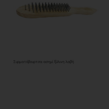
Συρματόβουρτσα ασημί ξύλινη λαβή