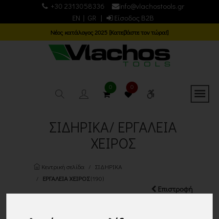
+30 2313058336
info@vlachostools.gr
EN
|
GR
|
Είσοδος B2B
Νέος κατάλογος 2025 [Κατεβάστε τον τώρα!]
0
0
ΣΙΔΗΡΙΚΑ/ ΕΡΓΑΛΕΙΑ
ΧΕΙΡΟΣ
Κεντρική σελίδα
ΣΙΔΗΡΙΚΑ
ΕΡΓΑΛΕΙΑ ΧΕΙΡΟΣ
(190)
Επιστροφή
Εμφάνιση
Ταξινόμηση