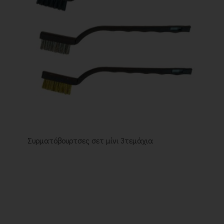
Συρματόβουρτσες σετ μίνι 3τεμάχια