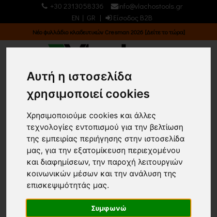
+30 2313058336
info@vlachostools.gr
EN
|
GR
|
Είσοδος B2B
Νέο φυλλάδιο κλαδευτικών Cresman 2026 [Δείτε το τώρα]
Αυτή η ιστοσελίδα
0
0
χρησιμοποιεί cookies
Χρησιμοποιούμε cookies και άλλες
ΣΙΔΗΡΙΚΑ/ ΔΙΑΦΟΡΑ
τεχνολογίες εντοπισμού για την βελτίωση
της εμπειρίας περιήγησης στην ιστοσελίδα
Κεντρική σελίδα
ΣΙΔΗΡΙΚΑ
ΔΙΑΦΟΡΑ
(75)
μας, για την εξατομίκευση περιεχομένου
και διαφημίσεων, την παροχή λειτουργιών
Επιστροφή
κοινωνικών μέσων και την ανάλυση της
επισκεψιμότητάς μας.
Εμφάνιση
Ταξινόμηση
Συμφωνώ
24 ΠΡΟΙΟΝΤΑ
Τα νεότερα