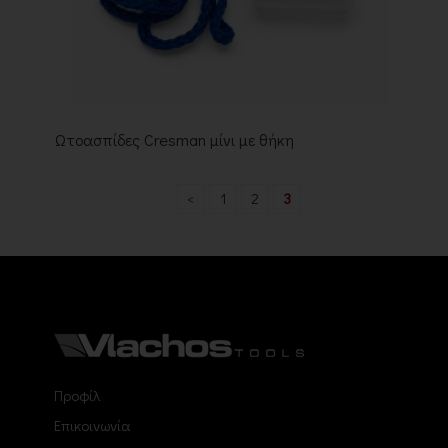
Ωτοασπίδες Cresman μίνι με θήκη
<
1
2
3
Προφίλ
Επικοινωνία