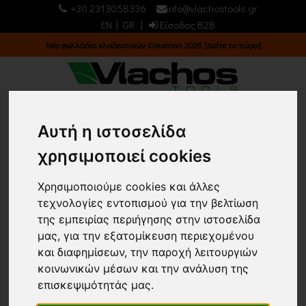
+30 2313058336
info@vlachostools.gr
EN
|
GR
|
Είσοδος B2B
Νέο φυλλάδιο κλαδευτικών Cresman 2026 [Δείτε το τώρα]
0
0
Αυτή η ιστοσελίδα
χρησιμοποιεί cookies
ΕΙΔΗ ΠΡΟΣΤΑΣΙΑΣ &
Χρησιμοποιούμε cookies και άλλες
ΟΔΙΚΗΣ ΣΗΜΑΝΣΗΣ/
τεχνολογίες εντοπισμού για την βελτίωση
ΠΡΟΣΤΑΣΙΑΣ ΠΡΟΣΩΠΟΥ
της εμπειρίας περιήγησης στην ιστοσελίδα
μας, για την εξατομίκευση περιεχομένου
και διαφημίσεων, την παροχή λειτουργιών
Κεντρική σελίδα
κοινωνικών μέσων και την ανάλυση της
ΕΙΔΗ ΠΡΟΣΤΑΣΙΑΣ & ΟΔΙΚΗΣ ΣΗΜΑΝΣΗΣ
επισκεψιμότητάς μας.
Επιστροφή
ΠΡΟΣΤΑΣΙΑΣ ΠΡΟΣΩΠΟΥ
(53)