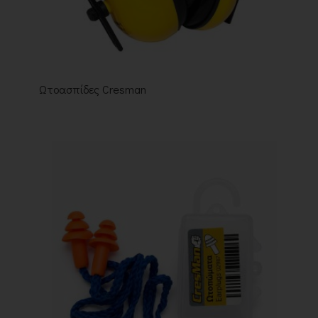
Ωτοασπίδες Cresman