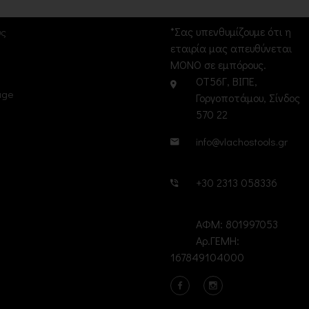
Σ
Επικοινωνία
*Σας υπενθυμίζουμε ότι η
υς
εταιρία μας απευθύνεται
ΜΟΝΟ σε εμπόρους.
ΟΤ56Γ, ΒΙΠΕ,
age
Γοργοποτάμου, Σίνδος
570 22
info@vlachostools.gr
+30 2313 058336
ΑΦΜ: 801997053
Αρ.ΓΕΜΗ:
167849104000