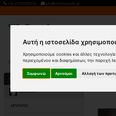
+30 2313058336
info@vlachostools.gr
Εταιρία
Αυτή η ιστοσελίδα χρησιμοποι
ΥΔΡΑ
Χρησιμοποιούμε cookies και άλλες τεχνολογίες
περιεχομένου και διαφημίσεων, την παροχή λ
Κεντρική σελίδα
ΥΔΡΑΥΛΙΚΑ
ΒΑΝΕΣ-ΒΡΥΣΕΣ-ΣΠΙΡΑΛ-ΤΗΛΕΦΩΝΑ
(1
Συμφωνώ
Αρνούμαι
Αλλαγή των προτ
Τ
Ταξινόμηση
ΚΑΤΗΓΟΡΙΕΣ
ΥΔΡΑΥΛΙΚΑ
ΜΠΑΤΑΡΙΕΣ