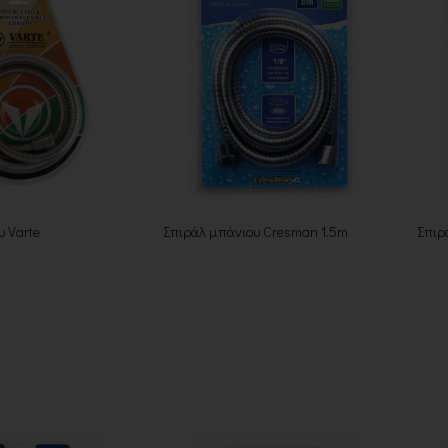
υ Varte
Σπιράλ μπάνιου Cresman 1.5m
Σπιρ