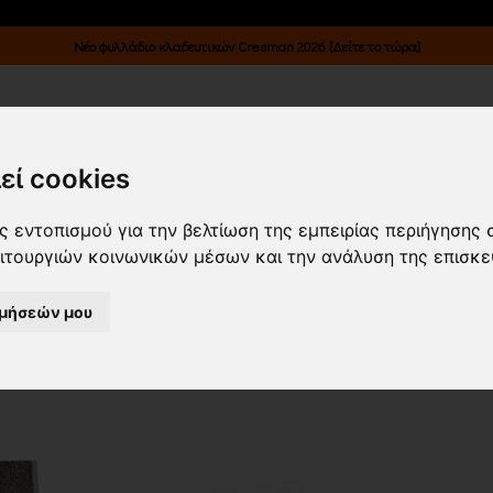
Νέο φυλλάδιο κλαδευτικών Cresman 2026 [Δείτε το τώρα]
Κατάλογοι
Επικοινωνία
Είσοδος B2B
εί cookies
ΥΛΙΚΑ/ ΒΑΝΕΣ-ΒΡΥΣΕΣ-ΣΠΙΡΑΛ-ΤΗ
 εντοπισμού για την βελτίωση της εμπειρίας περιήγησης 
ειτουργιών κοινωνικών μέσων και την ανάλυση της επισκε
8)
ιμήσεών μου
α νεότερα
Εμφάνιση
24 