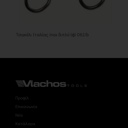
Τσιγκέλι Ιταλίας inox διπλό (φ) 062/b
Προφίλ
Επικοινωνία
Νέα
Κατάλογοι