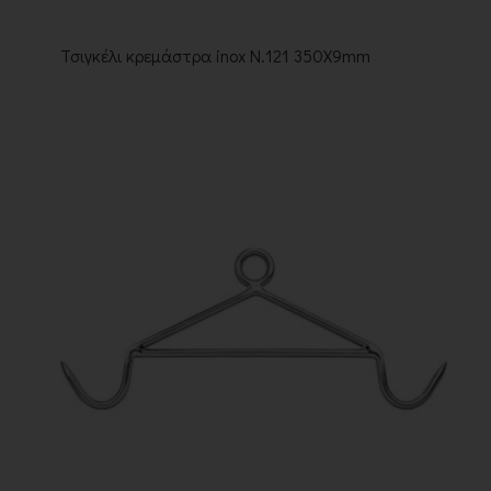
Τσιγκέλι κρεμάστρα inox Ν.121 350Χ9mm