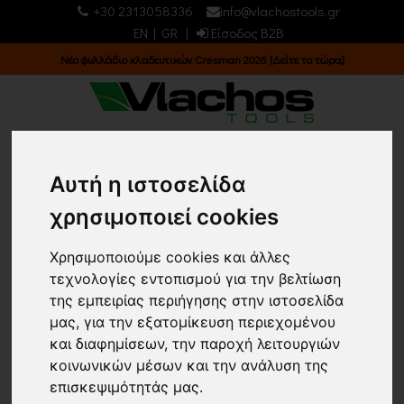
+30 2313058336
info@vlachostools.gr
EN
|
GR
|
Είσοδος B2B
Νέο φυλλάδιο κλαδευτικών Cresman 2026 [Δείτε το τώρα]
0
0
Αυτή η ιστοσελίδα
χρησιμοποιεί cookies
ΕΙΔΗ ΚΡΕΟΠΩΛΕΙΟΥ &
ΚΟΥΖΙΝΑΣ/ ΤΣΙΓΚΕΛΙΑ
Χρησιμοποιούμε cookies και άλλες
τεχνολογίες εντοπισμού για την βελτίωση
της εμπειρίας περιήγησης στην ιστοσελίδα
Κεντρική σελίδα
ΕΙΔΗ ΚΡΕΟΠΩΛΕΙΟΥ & ΚΟΥΖΙΝΑΣ
μας, για την εξατομίκευση περιεχομένου
ΤΣΙΓΚΕΛΙΑ
(6)
και διαφημίσεων, την παροχή λειτουργιών
Επιστροφή
κοινωνικών μέσων και την ανάλυση της
επισκεψιμότητάς μας.
Εμφάνιση
Ταξινόμηση