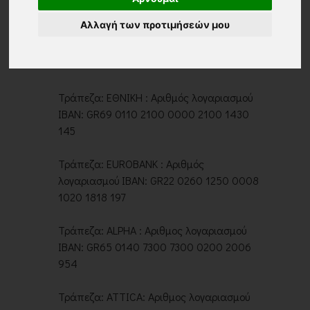
από τους ακόλουθους λογαριασμούς:
Αλλαγή των προτιμήσεών μου
Τράπεζα: ΠΕΙΡΑΙΩΣ : Αριθμός λογαριασμού
IBAN: GR22 0171 2150 0062 1516 3844 301
Τράπεζα: ΕΘΝΙΚΗ : Αριθμός λογαριασμού
IBAN: GR69 0110 2100 0000 2100 1430
145
Τράπεζα: EUROBANK : Αριθμός
λογαριασμού IBAN: GR22 0260 1250 0008
1020 1818 197
Τράπεζα: ALPHA : Αριθμος λογαριασμού
IBAN: GR65 0140 7300 7300 0200 2006
954
Τράπεζα: ATTICA: Αριθμος λογαριασμού