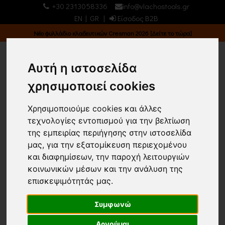
+30 2313058336
info@vlachostools.gr
EN
|
GR
|
Είσοδος B2B
Νέο φυλλάδιο κλαδευτικών Cresman 2026 [Δείτε το τώρα]
Αυτή η ιστοσελίδα
χρησιμοποιεί cookies
0
0
Χρησιμοποιούμε cookies και άλλες
τεχνολογίες εντοπισμού για την βελτίωση
Home
ΤΡΟΠΟΙ ΠΛΗΡΩΜΗΣ
της εμπειρίας περιήγησης στην ιστοσελίδα
μας, για την εξατομίκευση περιεχομένου
Επιστροφή
και διαφημίσεων, την παροχή λειτουργιών
κοινωνικών μέσων και την ανάλυση της
επισκεψιμότητάς μας.
ΤΡΟΠΟΙ ΠΛΗΡΩΜΗΣ
Συμφωνώ
Για τραπεζική κατάθεση μπορείτε να
πραγματοποιήσετε την πληρωμή σε έναν
Αρνούμαι