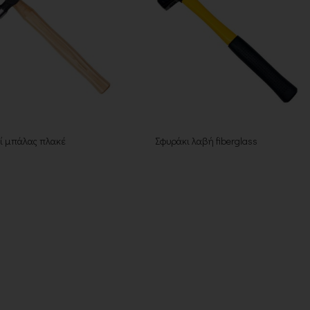
ί μπάλας πλακέ
Σφυράκι λαβή fiberglass