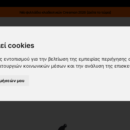
Νέο φυλλάδιο κλαδευτικών Cresman 2026 [Δείτε το τώρα]
Κατάλογοι
Επικοινωνία
Είσοδος B2B
εί cookies
ΙΚΑ/ ΣΦΥΡΙΑ-ΒΑΡΙΟΠΟΥΛΕΣ-ΒΑΡΙΕΣ/
 εντοπισμού για την βελτίωση της εμπειρίας περιήγησης 
ειτουργιών κοινωνικών μέσων και την ανάλυση της επισκε
ΡΙΑ
(6)
ιμήσεών μου
α νεότερα
Εμφάνιση
24 