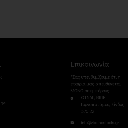
Σ
Επικοινωνία
*Σας υπενθυμίζουμε ότι η
υς
εταιρία μας απευθύνεται
ΜΟΝΟ σε εμπόρους.
ΟΤ56Γ, ΒΙΠΕ,
age
Γοργοποτάμου, Σίνδος
570 22
info@vlachostools.gr