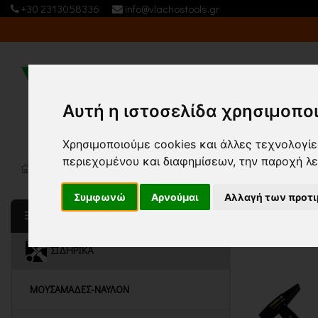
+30 2313058336
info@vlachostools.gr
Εταιρία
Αυτή η ιστοσελίδα χρησιμοποι
ΣΙΔΗΡ
Χρησιμοποιούμε cookies και άλλες τεχνολογίες
περιεχομένου και διαφημίσεων, την παροχή λ
Κεντρική σελίδα
ΣΙΔΗΡΙΚΑ
ΣΦΥΡΙΑ-ΒΑΡΙΟΠΟΥΛΕΣ-ΒΑΡΙΕΣ
ΣΦΥ
Συμφωνώ
Αρνούμαι
Αλλαγή των προτ
Τ
Ταξινόμηση
ΚΑΤΗΓΟΡΙΕΣ
ΣΙΔΗΡΙΚΑ
ΜΟΥΣΑΜΑΔΕΣ-ΝΑΥΛΟΝ