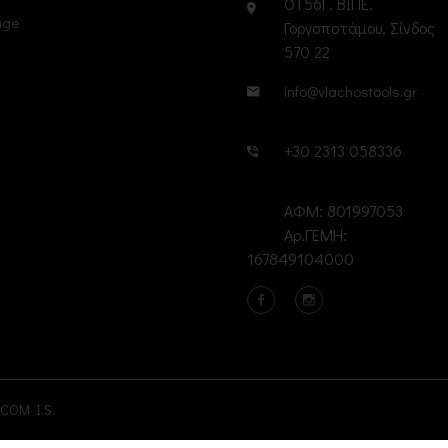
ΟΤ56Γ, ΒΙΠΕ,
age
Γοργοποτάμου, Σίνδος
570 22
info@vlachostools.gr
+30 2313 058336
ΑΦΜ: 801997053
Αρ.ΓΕΜΗ:
167849104000
COM I.S.