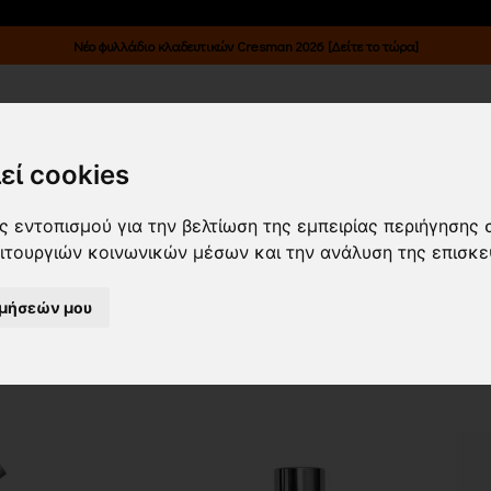
Νέο φυλλάδιο κλαδευτικών Cresman 2026 [Δείτε το τώρα]
Κατάλογοι
Επικοινωνία
Είσοδος B2B
εί cookies
ΣΙΔΗΡΙΚΑ/ ΚΛΕΙΔΙΑ/ ΜΠΟΥΖΟΚΛΕΙ
 εντοπισμού για την βελτίωση της εμπειρίας περιήγησης 
ειτουργιών κοινωνικών μέσων και την ανάλυση της επισκε
ιμήσεών μου
α νεότερα
Εμφάνιση
24 