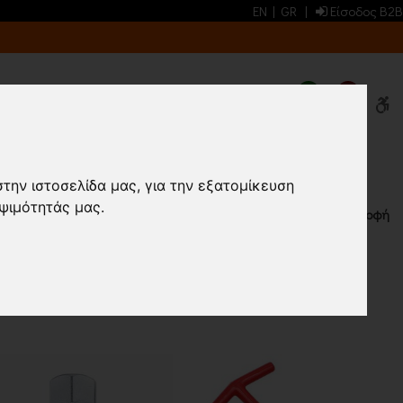
EN
|
GR
|
Είσοδος B2B
0
0
ΔΟ
στην ιστοσελίδα μας, για την εξατομίκευση
ψιμότητάς μας.
Επιστροφή
ΠΡΟΙΟΝΤΑ