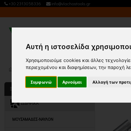
+30 2313058336
info@vlachostools.gr
Εταιρία
Αυτή η ιστοσελίδα χρησιμοποι
Χρησιμοποιούμε cookies και άλλες τεχνολογίες
περιεχομένου και διαφημίσεων, την παροχή λ
Κεντρική σελίδα
ΣΙΔΗΡΙΚΑ
ΚΛΕΙΔΙΑ
ΜΠΟΥΖΟΚΛΕΙΔΟ
(5)
Συμφωνώ
Αρνούμαι
Αλλαγή των προτ
Τ
Ταξινόμηση
ΚΑΤΗΓΟΡΙΕΣ
ΣΙΔΗΡΙΚΑ
ΜΟΥΣΑΜΑΔΕΣ-ΝΑΥΛΟΝ