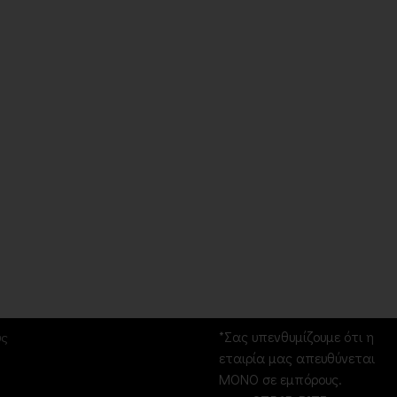
Σ
Επικοινωνία
*Σας υπενθυμίζουμε ότι η
υς
εταιρία μας απευθύνεται
ΜΟΝΟ σε εμπόρους.