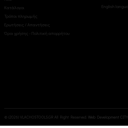
English langu
Κατάλογοι
Τρόποι πληρωμής
Ερωτήσεις / Απαντήσεις
Όροι χρήσης - Πολιτική απορρήτου
© (2026) VLACHOSTOOLS.GR All Right Reserved.
Web Development CITY