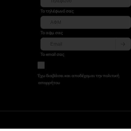
Το τηλέφωνό σας
Το αφμ σας
Το email σας
Έχω διαβάσει και αποδέχομαι την πολιτική
απορρήτου