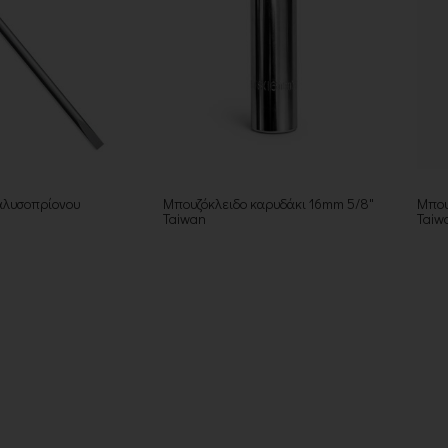
αλυσοπρίονου
Μπουζόκλειδο καρυδάκι 16mm 5/8"
Μπου
Taiwan
Taiw