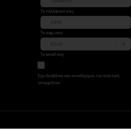
Το τηλέφωνό σας
Το αφμ σας
Το email σας
Έχω διαβάσει και αποδέχομαι την πολιτική
απορρήτου