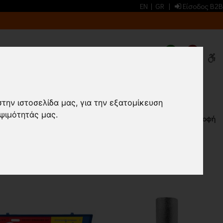
EN
|
GR
|
Είσοδος B2B
0
0
-ΑΝΤΑΠΤΟΡΕΣ
στην ιστοσελίδα μας, για την εξατομίκευση
ψιμότητάς μας.
Επιστροφή
ΠΡΟΙΟΝΤΑ