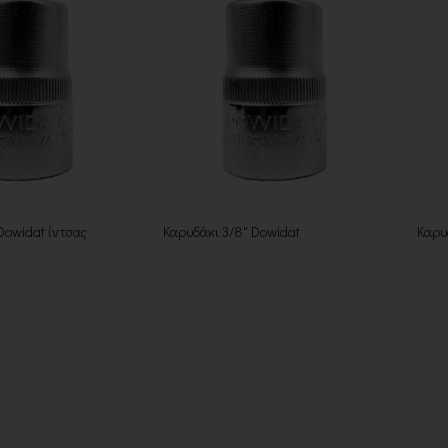
Dowidat ίντσας
Καρυδάκι 3/8" Dowidat
Καρυ