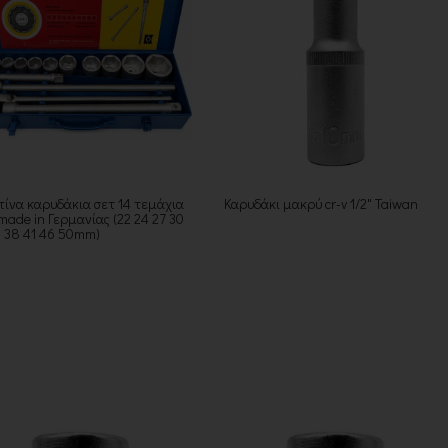
τίνα καρυδάκια σετ 14 τεμάχια
Καρυδάκι μακρύ cr-v 1/2" Taiwan
 made in Γερμανίας (22 24 27 30
6 38 41 46 50mm)