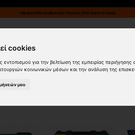
Νέο φυλλάδιο κλαδευτικών Cresman 2026 [Δείτε το τώρα]
Κατάλογοι
Επικοινωνία
Είσοδος B2B
εί cookies
 ΚΛΕΙΔΙΑ/ ΚΑΡΥΔΑΚΙΑ-ΚΑΣΕΤΙΝΕΣ
 εντοπισμού για την βελτίωση της εμπειρίας περιήγησης 
ειτουργιών κοινωνικών μέσων και την ανάλυση της επισκε
ΝΤΑΠΤΟΡΕΣ
(14)
ιμήσεών μου
α νεότερα
Εμφάνιση
24 