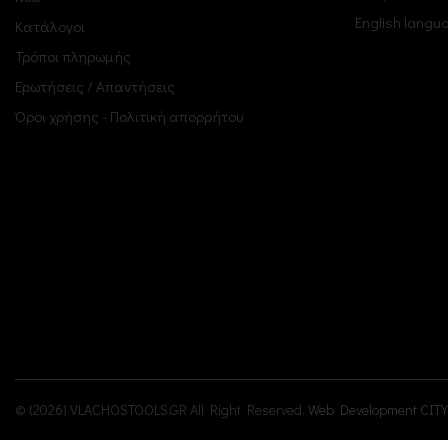
English langu
Κατάλογοι
Τρόποι πληρωμής
Ερωτήσεις / Απαντήσεις
Όροι χρήσης - Πολιτική απορρήτου
© (2026) VLACHOSTOOLS.GR All Right Reserved.
Web Development CITY