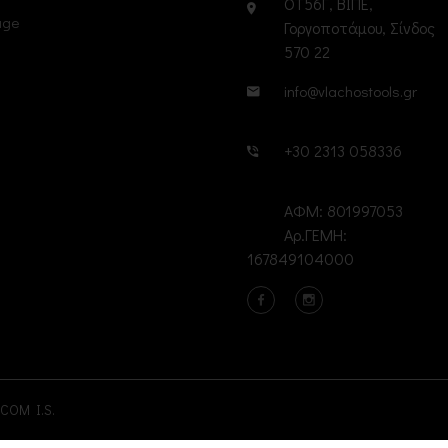
ΟΤ56Γ, ΒΙΠΕ,
age
Γοργοποτάμου, Σίνδος
570 22
info@vlachostools.gr
+30 2313 058336
ΑΦΜ: 801997053
Αρ.ΓΕΜΗ:
167849104000
COM I.S.