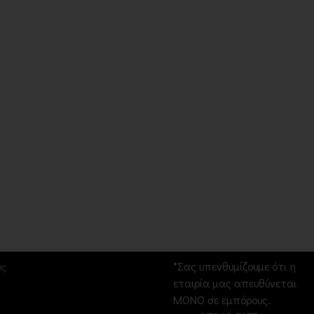
Σ
Επικοινωνία
*Σας υπενθυμίζουμε ότι η
υς
εταιρία μας απευθύνεται
ΜΟΝΟ σε εμπόρους.