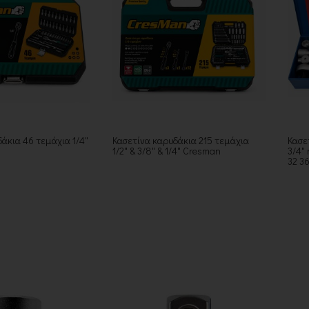
άκια 46 τεμάχια 1/4"
Κασετίνα καρυδάκια 215 τεμάχια
Κασε
1/2" & 3/8" & 1/4" Cresman
3/4"
32 3