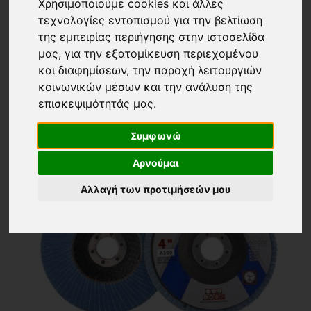
Επιστροφή
Χρησιμοποιούμε cookies και άλλες
ΕΞΑΡΤΗΜΑΤΑ ΓΩΝΙΑΚΟΥ ΤΡΟΧΟΥ
(18)
τεχνολογίες εντοπισμού για την βελτίωση
Εμφάνιση
Ταξινόμηση
της εμπειρίας περιήγησης στην ιστοσελίδα
μας, για την εξατομίκευση περιεχομένου
24 ΠΡΟΙΟΝΤΑ
Τα νεότερα
και διαφημίσεων, την παροχή λειτουργιών
κοινωνικών μέσων και την ανάλυση της
επισκεψιμότητάς μας.
Συμφωνώ
Αρνούμαι
Αλλαγή των προτιμήσεών μου