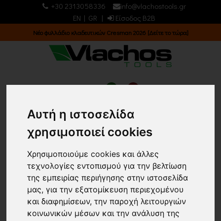
+30 2313058336
info@vlachostools.gr
EN
|
GR
|
Είσοδος B2B
Νέο φυλλάδιο κλαδευτικών Cresman 2026 [Δείτε το τώρα]
0
0
Αυτή η ιστοσελίδα
ΣΙΔΗΡΙΚΑ/ ΕΙΔΗ
χρησιμοποιεί cookies
ΚΙΓΚΑΛΕΡΙΑΣ/ ΔΙΑΦΟΡΑ
Χρησιμοποιούμε cookies και άλλες
τεχνολογίες εντοπισμού για την βελτίωση
Κεντρική σελίδα
ΣΙΔΗΡΙΚΑ
ΕΙΔΗ ΚΙΓΚΑΛΕΡΙΑΣ
της εμπειρίας περιήγησης στην ιστοσελίδα
ΔΙΑΦΟΡΑ
(8)
μας, για την εξατομίκευση περιεχομένου
Επιστροφή
και διαφημίσεων, την παροχή λειτουργιών
Εμφάνιση
Ταξινόμηση
κοινωνικών μέσων και την ανάλυση της