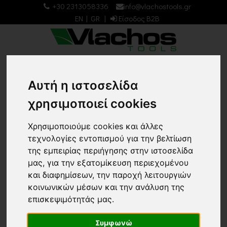
+30 2313058336
info@vlachostools.gr
EN
|
GR
|
Είσοδος B2B
0
0
Αυτή η ιστοσελίδα
χρησιμοποιεί cookies
Home
ΝΕΑ
Χρησιμοποιούμε cookies και άλλες
τεχνολογίες εντοπισμού για την βελτίωση
Επιστροφή
της εμπειρίας περιήγησης στην ιστοσελίδα
μας, για την εξατομίκευση περιεχομένου
ΝΕΑ
και διαφημίσεων, την παροχή λειτουργιών
κοινωνικών μέσων και την ανάλυση της
Μεταφορά εγκαταστάσεων
επισκεψιμότητάς μας.
στις νέες ιδιόκτητες,
Συμφωνώ
καινοτόμες εγκαταστάσεις