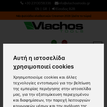
+30 2313058336
info@vlachostools.gr
EN
|
GR
|
Είσοδος B2B
Νέο φυλλάδιο κλαδευτικών Cresman 2026 [Δείτε το τώρα]
0
0
Αυτή η ιστοσελίδα
ΕΙΔΗ PET &
χρησιμοποιεί cookies
ΚΤΗΝΟΤΡΟΦΙΑΣ/
ΚΟΥΔΟΥΝΙΑ/ ΚΟΥΔΟΥΝΙΑ
Χρησιμοποιούμε cookies και άλλες
τεχνολογίες εντοπισμού για την βελτίωση
ΟΡΕΙΧΑΛΚΙΝΑ
της εμπειρίας περιήγησης στην ιστοσελίδα
μας, για την εξατομίκευση περιεχομένου
Κεντρική σελίδα
ΕΙΔΗ PET & ΚΤΗΝΟΤΡΟΦΙΑΣ
και διαφημίσεων, την παροχή λειτουργιών
ΚΟΥΔΟΥΝΙΑ
ΚΟΥΔΟΥΝΙΑ ΟΡΕΙΧΑΛΚΙΝΑ
(9)
κοινωνικών μέσων και την ανάλυση της