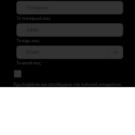
Το τηλέφωνό σας
Το αφμ σας
Το email σας
Έχω διαβάσει και αποδέχομαι την πολιτική απορρήτου
© (2026) VLACHOSTOOLS.GR All Right Reserved.
Web
Development CITYCOM I.S.