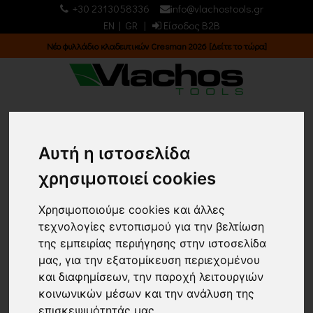
+30 2313058336
info@vlachostools.gr
EN
|
GR
|
Είσοδος B2B
Νέο φυλλάδιο κλαδευτικών Cresman 2026 [Δείτε το τώρα]
0
0
Αυτή η ιστοσελίδα
ΕΙΔΗ ΠΡΟΣΤΑΣΙΑΣ &
χρησιμοποιεί cookies
ΟΔΙΚΗΣ ΣΗΜΑΝΣΗΣ/
Χρησιμοποιούμε cookies και άλλες
ΓΑΝΤΙΑ/ ΓΑΝΤΙΑ
τεχνολογίες εντοπισμού για την βελτίωση
της εμπειρίας περιήγησης στην ιστοσελίδα
ΔΕΡΜΑΤΟΠΑΝΙΝΑ
μας, για την εξατομίκευση περιεχομένου
και διαφημίσεων, την παροχή λειτουργιών
Κεντρική σελίδα
κοινωνικών μέσων και την ανάλυση της
ΕΙΔΗ ΠΡΟΣΤΑΣΙΑΣ & ΟΔΙΚΗΣ ΣΗΜΑΝΣΗΣ
ΓΑΝΤΙΑ
επισκεψιμότητάς μας.