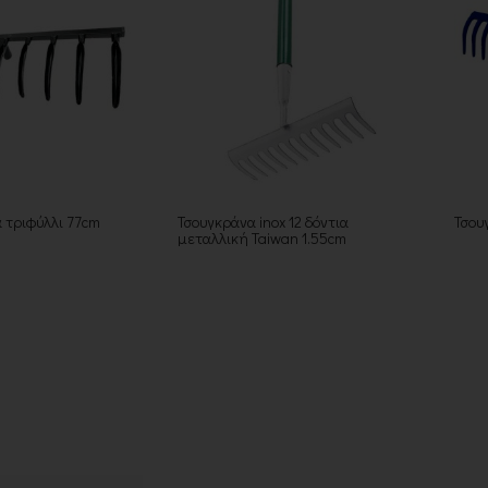
 τριφύλλι 77cm
Τσουγκράνα inox 12 δόντια
Τσου
μεταλλική Taiwan 1.55cm