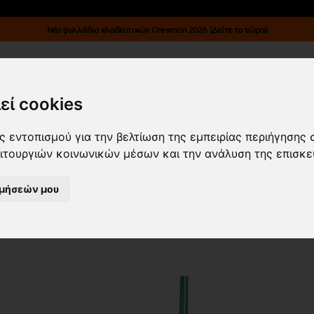
Νέο φυλλάδιο κλαδευτικών Cresman 2026 [Δείτε το τώρα]
Κατάλογοι
Επικοινωνία
Είσοδος B2B
εί cookies
ΡΟΥ/ ΣΚΟΥΠΕΣ ΦΥΛΛΩΝ & ΤΣΟΥΓΚΡ
 εντοπισμού για την βελτίωση της εμπειρίας περιήγησης 
ειτουργιών κοινωνικών μέσων και την ανάλυση της επισκε
ΓΚΡΑΝΕΣ
ΤΣΟΥΓΚΡΑΝΕΣ
(6)
ιμήσεών μου
α νεότερα
Εμφάνιση
24 