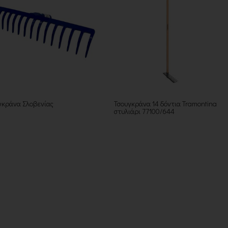
γκράνα Σλοβενίας
Τσουγκράνα 14 δόντια Tramontina
στυλιάρι 77100/644