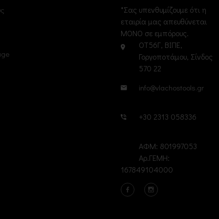
*Σας υπενθυμίζουμε ότι η
υς
εταιρία μας απευθύνεται
ΜΟΝΟ σε εμπόρους.
ΟΤ56Γ, ΒΙΠΕ,
age
Γοργοποτάμου, Σίνδος
570 22
info@vlachostools.gr
+30 2313 058336
ΑΦΜ: 801997053
Αρ.ΓΕΜΗ:
167849104000