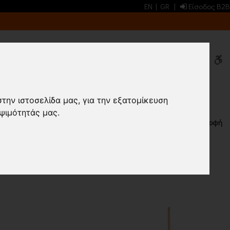
EN
|
GR
|
Είσοδος B2B
0
0
ΑΝΕΣ/ ΤΣΟΥΓΚΡΑΝΕΣ
στην ιστοσελίδα μας, για την εξατομίκευση
ψιμότητάς μας.
Επιστροφή
ΠΡΟΙΟΝΤΑ