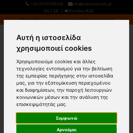
+30 2313058336
info@vlachostools.gr
EN
|
GR
|
Είσοδος B2B
Νέο φυλλάδιο κλαδευτικών Cresman 2026 [Δείτε το τώρα]
Αυτή η ιστοσελίδα
χρησιμοποιεί cookies
0
0
Χρησιμοποιούμε cookies και άλλες
τεχνολογίες εντοπισμού για την βελτίωση
/ /
της εμπειρίας περιήγησης στην ιστοσελίδα
μας, για την εξατομίκευση περιεχομένου
και διαφημίσεων, την παροχή λειτουργιών
Κεντρική σελίδα
(0)
κοινωνικών μέσων και την ανάλυση της
επισκεψιμότητάς μας.
Επιστροφή
Εμφάνιση
Ταξινόμηση
Συμφωνώ
24 ΠΡΟΙΟΝΤΑ
Τα νεότερα
Αρνούμαι