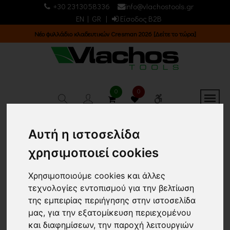
+30 2313058336
info@vlachostools.gr
EN
|
GR
|
Είσοδος B2B
 2026 [Δείτε το τώρα]
Νέος κατάλογος 2025 [Κατεβ
0
0
ΕΙΔΗ ΒΑΦΗΣ & ΧΗΜΙΚΑ/
Αυτή η ιστοσελίδα
ΕΙΔΗ ΒΑΨΙΜΑΤΟΣ &
χρησιμοποιεί cookies
ΕΠΕΞΕΡΓΑΣΙΑΣ ΣΟΒΑ/
Χρησιμοποιούμε cookies και άλλες
ΤΡΙΒΙΔΙΑ-ΣΦΟΥΓΓΑΡΙΑ
τεχνολογίες εντοπισμού για την βελτίωση
της εμπειρίας περιήγησης στην ιστοσελίδα
Κεντρική σελίδα
ΕΙΔΗ ΒΑΦΗΣ & ΧΗΜΙΚΑ
μας, για την εξατομίκευση περιεχομένου
ΕΙΔΗ ΒΑΨΙΜΑΤΟΣ & ΕΠΕΞΕΡΓΑΣΙΑΣ ΣΟΒΑ
και διαφημίσεων, την παροχή λειτουργιών