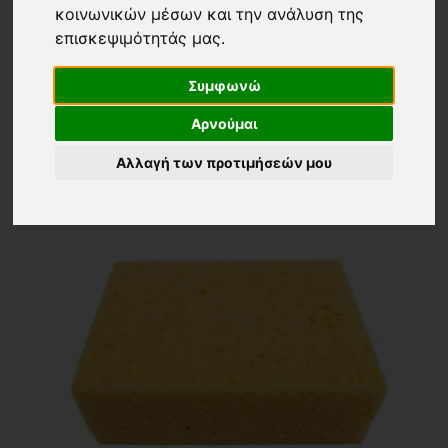
Επιστροφή
ΤΡΙΒΙΔΙΑ-ΣΦΟΥΓΓΑΡΙΑ
(10)
κοινωνικών μέσων και την ανάλυση της
επισκεψιμότητάς μας.
Εμφάνιση
Ταξινόμηση
24 ΠΡΟΙΟΝΤΑ
Τα νεότερα
Συμφωνώ
Αρνούμαι
Αλλαγή των προτιμήσεών μου