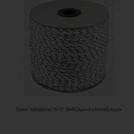
Σχοινί πολυέστερ "600" (βυθιζόμενο) κλασική σειρά