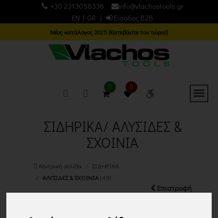
+30 2313058336
info@vlachostools.gr
EN
|
GR
|
Είσοδος B2B
Νέος κατάλογος 2025 [Κατεβάστε τον τώρα!]
0
0
ΣΙΔΗΡΙΚΑ/ ΑΛΥΣΙΔΕΣ &
ΣΧΟΙΝΙΑ
Κεντρική σελίδα
ΣΙΔΗΡΙΚΑ
ΑΛΥΣΙΔΕΣ & ΣΧΟΙΝΙΑ
(49)
Επιστροφή
Εμφάνιση
Ταξινόμηση