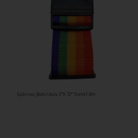
Ιμάντας βαλιτσών 2"Χ 72" 5cmx1.8m