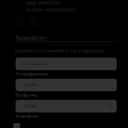
ΑΦΜ: 801997053
Αρ.ΓΕΜΗ: 167849104000
Newsletter
Εγγραφείτε στο newsletter της εταιρίας μας
Το τηλέφωνό σας
Το αφμ σας
Το email σας