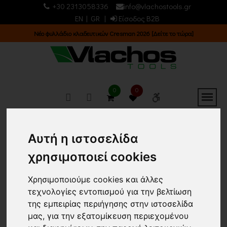
+30 2313058336
info@vlachostools.gr
EN
|
GR
|
Είσοδος B2B
α]
Νέος κατάλογος 2025 [Κατεβάστε τον τώρα!]
0
0
ΕΝΕΡΓΕΙΑ & LED / ΦΑΚΟΙ
Αυτή η ιστοσελίδα
χρησιμοποιεί cookies
Κεντρική σελίδα
ΕΝΕΡΓΕΙΑ & LED
ΦΑΚΟΙ
(11)
Επιστροφή
Χρησιμοποιούμε cookies και άλλες
τεχνολογίες εντοπισμού για την βελτίωση
Εμφάνιση
Ταξινόμηση
της εμπειρίας περιήγησης στην ιστοσελίδα
μας, για την εξατομίκευση περιεχομένου
24 ΠΡΟΙΟΝΤΑ
Τα νεότερα