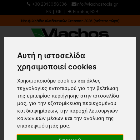
+30 2313058336
info@vlachostools.gr
EN
|
GR
|
Είσοδος B2B
Νέο φυλλάδιο κλαδευτικών Cresman 2026 [Δείτε το τώρα]
Αυτή η ιστοσελίδα
0
0
χρησιμοποιεί cookies
ΕΙΔΗ PET &
Χρησιμοποιούμε cookies και άλλες
τεχνολογίες εντοπισμού για την βελτίωση
ΚΤΗΝΟΤΡΟΦΙΑΣ/
της εμπειρίας περιήγησης στην ιστοσελίδα
ΔΙΑΚΟΣΜΗΤΙΚΑ
μας, για την εξατομίκευση περιεχομένου
και διαφημίσεων, την παροχή λειτουργιών
Κεντρική σελίδα
ΕΙΔΗ PET & ΚΤΗΝΟΤΡΟΦΙΑΣ
κοινωνικών μέσων και την ανάλυση της
ΔΙΑΚΟΣΜΗΤΙΚΑ
(4)
επισκεψιμότητάς μας.
Επιστροφή