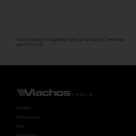
Φυσητήρας/απορροφητήρας μπαταρίας Cresman
pro-412r solo
Προφίλ
Επικοινωνία
Νέα
Κατάλογοι