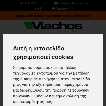
+30 2313058336
info@vlachostools.gr
EN
|
GR
|
Είσοδος B2B
Νέο φυλλάδιο κλαδευτικών Cresman 2026 [Δείτε το τώρα]
0
0
Αυτή η ιστοσελίδα
χρησιμοποιεί cookies
ΕΙΔΗ ΚΗΠΟΥ & ΑΓΡΟΥ/
ΦΥΣΗΤΗΡΕΣ
Χρησιμοποιούμε cookies και άλλες
τεχνολογίες εντοπισμού για την βελτίωση
της εμπειρίας περιήγησης στην ιστοσελίδα
Κεντρική σελίδα
ΕΙΔΗ ΚΗΠΟΥ & ΑΓΡΟΥ
μας, για την εξατομίκευση περιεχομένου
ΦΥΣΗΤΗΡΕΣ
(6)
και διαφημίσεων, την παροχή λειτουργιών
Επιστροφή
κοινωνικών μέσων και την ανάλυση της
επισκεψιμότητάς μας.
Εμφάνιση
Ταξινόμηση